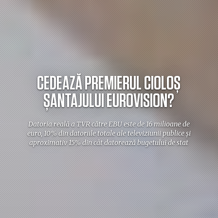
CEDEAZĂ PREMIERUL CIOLOȘ
ȘANTAJULUI EUROVISION?
Datoria reală a TVR către EBU este de 16 milioane de
euro, 10% din datoriile totale ale televiziunii publice și
aproximativ 15% din cât datorează bugetului de stat