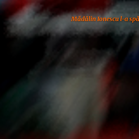
Mădălin Ionescu l-a spăla