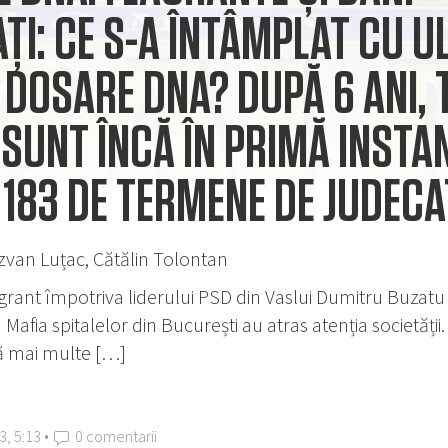
ȚI: CE S-A ÎNTÂMPLAT CU U
 DOSARE DNA? DUPĂ 6 ANI, 
SUNT ÎNCĂ ÎN PRIMĂ INSTAN
183 DE TERMENE DE JUDECA
zvan Luțac, Cătălin Tolontan
rant împotriva liderului PSD din Vaslui Dumitru Buzatu 
 Mafia spitalelor din București au atras atenția societăți
 mai multe […]
3, 5:13 •
0 comentarii