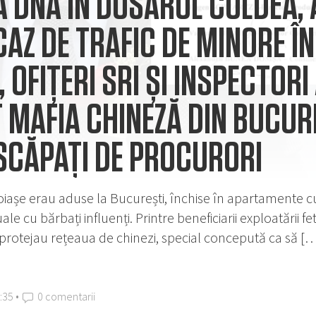
A DNA ÎN DOSARUL COLDEA,
CAZ DE TRAFIC DE MINORE ÎN
, OFIȚERI SRI ȘI INSPECTOR
 MAFIA CHINEZĂ DIN BUCUR
SCĂPAȚI DE PROCURORI
oiașe erau aduse la București, închise în apartamente cu gr
xuale cu bărbați influenți. Printre beneficiarii exploatării
 protejau rețeaua de chinezi, special concepută ca să [
:35 •
0 comentarii