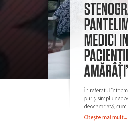
STENOGRA
PANTELIM
MEDICI I
PACIENȚI
AMĂRÂȚI
În referatul întocm
pur și simplu nedove
deocamdată, cum le
Citește mai mult...