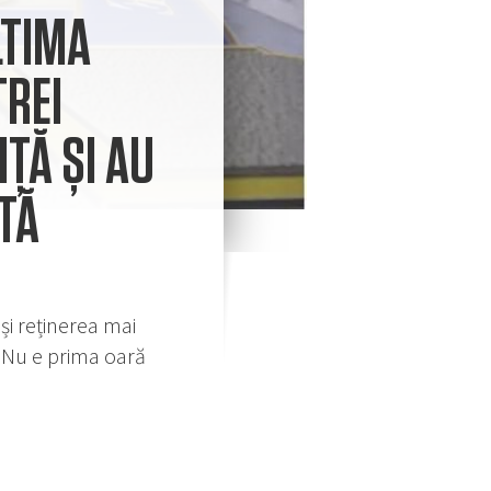
LTIMA
TREI
ȚĂ ȘI AU
TĂ
și reținerea mai
i. Nu e prima oară