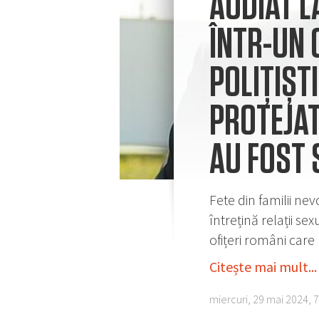
AUDIAT L
ÎNTR-UN 
POLIȚIȘTI
PROTEJAT
AU FOST 
Fete din familii nev
întrețină relații se
ofițeri români care
Citește mai mult...
miercuri, 29 mai 2024, 7