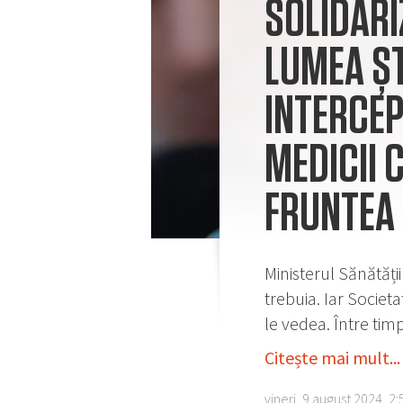
SOLIDARI
LUMEA ȘT
INTERCEP
MEDICII C
FRUNTEA 
Ministerul Sănătății
trebuia. Iar Societ
le vedea. Între tim
Citește mai mult...
vineri, 9 august 2024, 2: