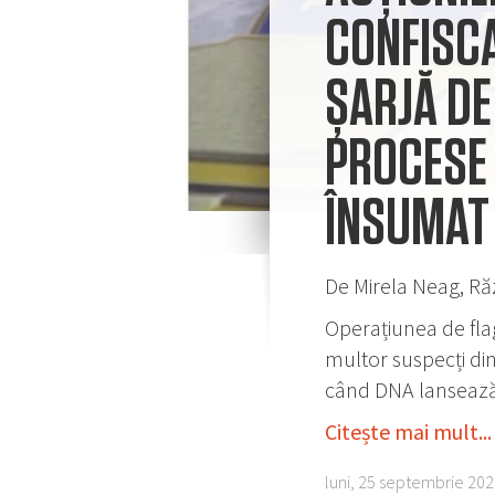
CONFISCA
ȘARJĂ DE
PROCESE 
ÎNSUMAT 
De Mirela Neag, Ră
Operațiunea de flag
multor suspecți din
când DNA lansează
Citește mai mult...
luni, 25 septembrie 202