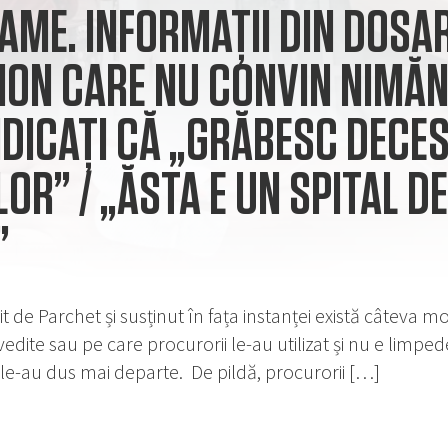
ME. INFORMAȚII DIN DOSA
ON CARE NU CONVIN NIMĂNUI
NDICAȚI CĂ „GRĂBESC DECES
LOR” / „ĂSTA E UN SPITAL DE
”
it de Parchet și susținut în fața instanței există câteva
dite sau pe care procurorii le-au utilizat și nu e limpede
-au dus mai departe. De pildă, procurorii […]