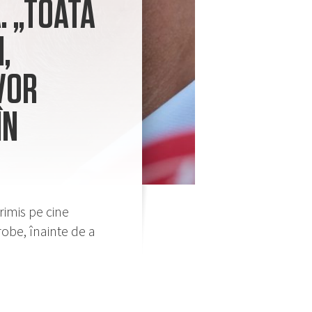
. „TOATĂ
,
VOR
ÎN
rimis pe cine
robe, înainte de a