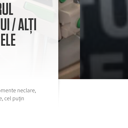
RUL
 / ALȚI
ELE
 momente neclare,
, cel puțin