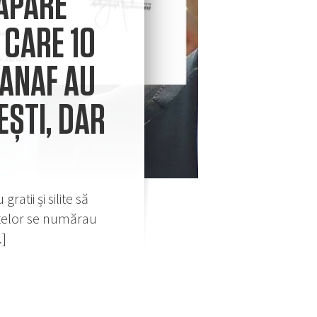
 APARE
 CARE 10
I ANAF AU
EȘTI, DAR
atii și silite să
 fetelor se numărau
…]