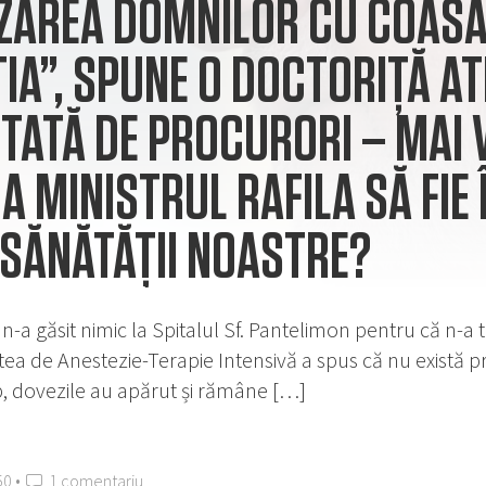
ZAREA DOMNILOR CU COASA
IA”, SPUNE O DOCTORIȚĂ ATI
TATĂ DE PROCURORI – MAI 
A MINISTRUL RAFILA SĂ FIE 
SĂNĂTĂȚII NOASTRE?
 n-a găsit nimic la Spitalul Sf. Pantelimon pentru că n-a t
atea de Anestezie-Terapie Intensivă a spus că nu există p
p, dovezile au apărut și rămâne […]
50 •
1 comentariu