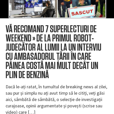
VĂ RECOMAND 7 SUPERLECTURI DE
WEEKEND » DE LA PRIMUL ROBOT-
JUDECĂTOR AL LUMII LA UN INTERVIU
CU AMBASADORUL ȚĂRII ÎN CARE
PÂINEA COSTĂ MAI MULT DECÂT UN
PLIN DE BENZINĂ
Dacă le-ați ratat, în tumultul de breaking news al zilei,
sau pur și simplu nu ați avut timp să le citiți, veți găsi
aici, sâmbătă de sâmbătă, o selecție de investigații
curajoase, opinii argumentate și povești (scrise sau
video) care […]