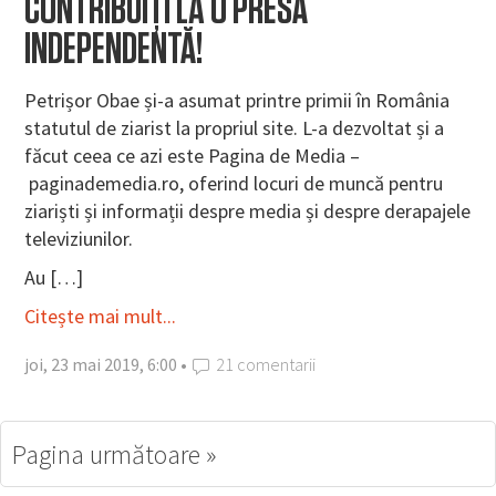
CONTRIBUIȚI LA O PRESĂ
INDEPENDENTĂ!
Petrișor Obae și-a asumat printre primii în România
statutul de ziarist la propriul site. L-a dezvoltat și a
făcut ceea ce azi este Pagina de Media –
paginademedia.ro, oferind locuri de muncă pentru
ziariști și informații despre media și despre derapajele
televiziunilor.
Au […]
Citește mai mult...
joi, 23 mai 2019, 6:00 •
21 comentarii
Pagina următoare »