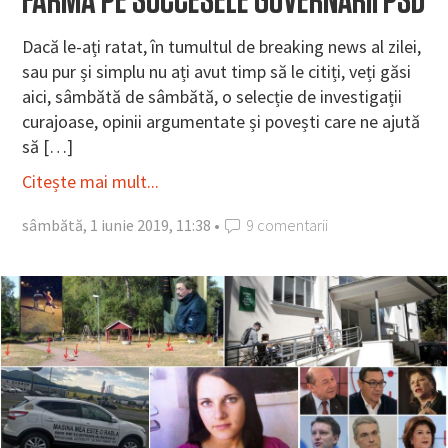
FARMA PE SUCCESELE GUVERNĂRII PSD
Dacă le-ați ratat, în tumultul de breaking news al zilei,
sau pur și simplu nu ați avut timp să le citiți, veți găsi
aici, sâmbătă de sâmbătă, o selecție de investigații
curajoase, opinii argumentate și povești care ne ajută
să […]
Citește mai mult...
sâmbătă, 1 iunie 2019, 11:38 •
9 comentarii