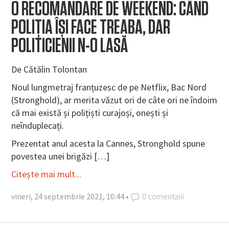
O RECOMANDARE DE WEEKEND: CÂND
POLIȚIA ÎȘI FACE TREABA, DAR
POLITICIENII N-O LASĂ
De Cătălin Tolontan
Noul lungmetraj franțuzesc de pe Netflix, Bac Nord
(Stronghold), ar merita văzut ori de câte ori ne îndoim
că mai există și polițiști curajoși, onești și
neînduplecați.
Prezentat anul acesta la Cannes, Stronghold spune
povestea unei brigăzi […]
Citește mai mult...
vineri, 24 septembrie 2021, 10:44 •
0 comentarii