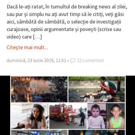
Dacă le-ați ratat, în tumultul de breaking news al zilei,
sau pur și simplu nu ați avut timp să le citiți, veți găsi
aici, sâmbătă de sâmbătă, o selecție de investigații
curajoase, opinii argumentate și povești (scrise sau
video) care […]
Citește mai mult...
duminică, 23 iunie 2019, 11:51 •
22 comentarii