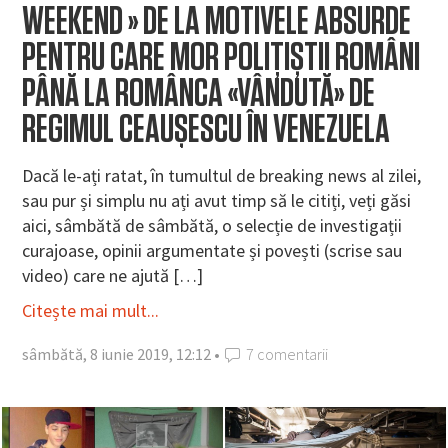
WEEKEND » DE LA MOTIVELE ABSURDE
PENTRU CARE MOR POLIȚIȘTII ROMÂNI
PÂNĂ LA ROMÂNCA «VÂNDUTĂ» DE
REGIMUL CEAUȘESCU ÎN VENEZUELA
Dacă le-ați ratat, în tumultul de breaking news al zilei,
sau pur și simplu nu ați avut timp să le citiți, veți găsi
aici, sâmbătă de sâmbătă, o selecție de investigații
curajoase, opinii argumentate și povești (scrise sau
video) care ne ajută […]
Citește mai mult...
sâmbătă, 8 iunie 2019, 12:12 •
7 comentarii