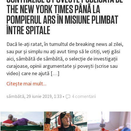
THE NEW YORK TIMES PÂNĂ LA
POMPIERUL ARS ÎN MISIUNE PLIMBAT
ÎNTRE SPITALE
Dacă le-ați ratat, în tumultul de breaking news al zilei,
sau pur și simplu nu ați avut timp să le citiți, veți găsi
aici, sâmbătă de sâmbătă, o selecție de investigații
curajoase, opinii argumentate și povești (scrise sau
video) care ne ajută […]
Citește mai mult...
sâmbătă, 29 iunie 2019, 1:33 •
4 comentarii