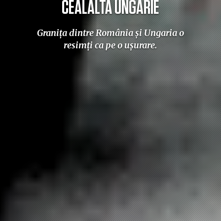
CEALALTĂ UNGARIE
Graniţa dintre România şi Ungaria o
resimţi ca pe o uşurare.