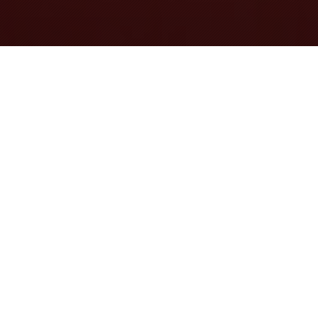
vineri, 6 mai 2011, 11:28
O descoperire parcă din alta lume!
Comitetul
Director al TVR din 20 aprilie 2011 a aprobat, potrivit
documentului in posesia caruia am intrat, doua
recompense acordate Marinei Almasan din
contractele de sponsorizare pe care realizatoarea le-a
adus pentru „Programul de Revelion” si pentru
emisiunea „Ne vedem la TVR de 1 decembrie”.
Contactati, sefii TVR care au aprobat premierea fac