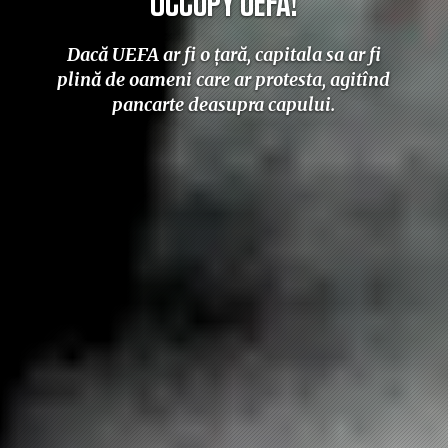
OCCUPY UEFA!
Dacă UEFA ar fi o ţară, capitala sa ar fi
plină de oameni care ar protesta, agitînd
pancarte deasupra capului.