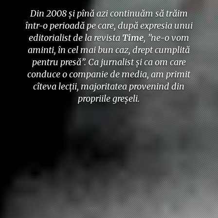
Din 2008 și pînă azi continuăm să trăim
într-o perioadă pe care, după expresia unui
editorialist de la revista
Time
, ”ne-o vom
aminti, în cel mai bun caz, drept cumplită
pentru presă”. Ca jurnalist și ca om care
conduce o companie de media, am primit
cîteva lecții, majoritatea provenind din
propriile greșeli.