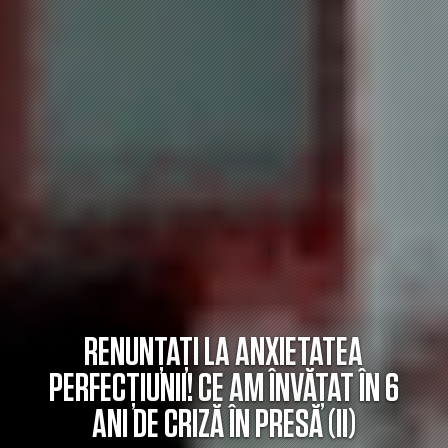
RENUNȚAȚI LA ANXIETATEA
PERFECȚIUNII! CE AM ÎNVĂȚAT ÎN 6
ANI DE CRIZĂ ÎN PRESĂ (II)