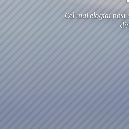
Cel mai elogiat post 
din