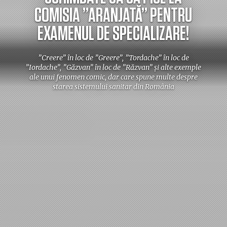
COMISIA ”ARANJATĂ” PENTRU
EXAMENUL DE SPECIALIZARE!
”Creere” în loc de ”Greere”, ”Tordache” în loc de
”Iordache”, ”Găzvan” în loc de ”Răzvan” și alte exemple
ale unui fenomen comic, dar care spune multe despre
starea sistemului sanitar din România