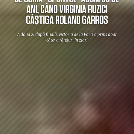
ANI, CÂND VIRGINIA RUZICI
CÂȘTIGA ROLAND GARROS
A doua zi după finală, victoria de la Paris a prins doar
câteva rânduri în ziar!