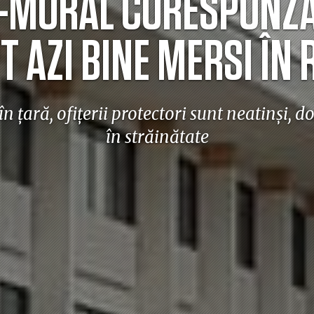
L-MORAL CORESPUNZĂT
 AZI BINE MERSI ÎN
în țară, ofițerii protectori sunt neatinși, d
în străinătate