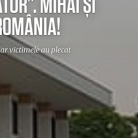
OR”. MIHAI ȘI
 ROMÂNIA!
oar victimele au plecat