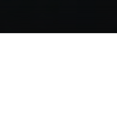
duminică, 2 februarie 2020, 10:45
„Acestea sunt momentele în care presa,
cu respectarea obligațiilor și
responsabilităților care-i revin, trebuie
să contribuie cu toate resursele sale la
dezbaterea publică, iar nicio limitare a