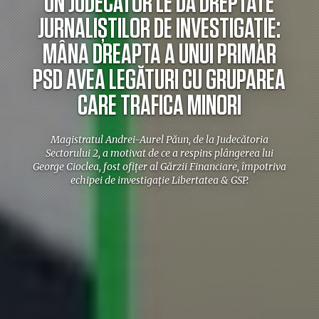
UN JUDECĂTOR LE DĂ DREPTATE
JURNALIȘTILOR DE INVESTIGAȚIE:
MÂNA DREAPTA A UNUI PRIMAR
PSD AVEA LEGĂTURI CU GRUPAREA
CARE TRAFICA MINORI
Magistratul Andrei-Aurel Păun, de la Judecătoria
Sectorului 2, a motivat de ce a respins plângerea lui
George Cioclea, fost ofițer al Gărzii Financiare, împotriva
echipei de investigație Libertatea & GSP.