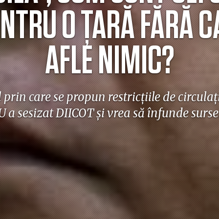
NTRU O ȚARĂ FĂRĂ C
AFLE NIMIC?
prin care se propun restricțiile de circulați
U a sesizat DIICOT și vrea să înfunde sursel