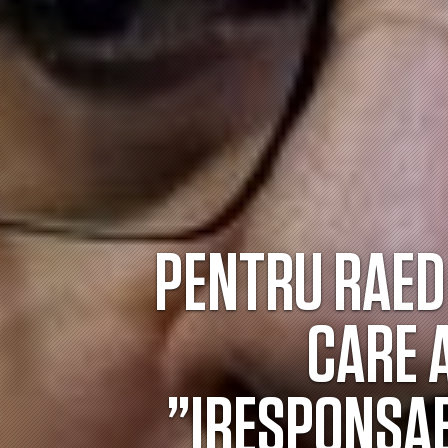
PENTRU RAED
CARE A
”IRESPONSAB