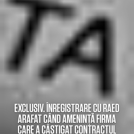
EXCLUSIV. ÎNREGISTRARE CU RAED
ARAFAT CÂND AMENINȚĂ FIRMA
CARE A CÂȘTIGAT CONTRACTUL