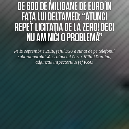
DE 600 DE MILIOANE DE EURO ÎN
FAȚA LUI DELTAMED: “ATUNCI
REPET LICITAȚIA DE LA ZERO! DECI
NU AM NICI O PROBLEMĂ”
Pe 10 septembrie 2018, șeful DSU a sunat de pe telefonul
subordonatului său, colonelul Cezar-Mihai Damian,
adjunctul inspectorului șef IGSU.