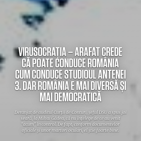
VIRUSOCRAȚIA – ARAFAT CREDE
CĂ POATE CONDUCE ROMÂNIA
CUM CONDUCE STUDIOUL ANTENEI
3. DAR ROMÂNIA E MAI DIVERSĂ ȘI
MAI DEMOCRATICĂ
Deranjat de auditul Curții de Conturi, șeful DSU a spus joi
seară, la Mihai Gâdea, că nu înțelege de ce au venit
“acum” în control. De fapt, conform documentelor
oficiale și unor martori oculari, el știe foarte bine.