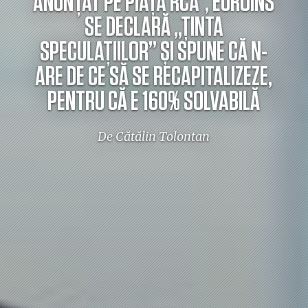
ANUNȚAT PE PIAȚA RCA”, EUROINS
SE DECLARĂ „ȚINTA
SPECULAȚIILOR” ȘI SPUNE CĂ N-
ARE DE CE SĂ SE RECAPITALIZEZE,
PENTRU CĂ E 160% SOLVABILĂ
De Cătălin Tolontan