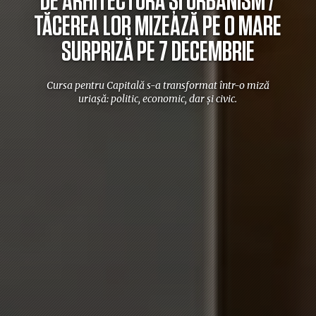
DE ARHITECTURĂ ȘI URBANISM /
TĂCEREA LOR MIZEAZĂ PE O MARE
SURPRIZĂ PE 7 DECEMBRIE
Cursa pentru Capitală s-a transformat într-o miză
uriașă: politic, economic, dar și civic.