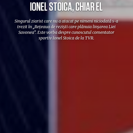
IONEL STOICA, CHIAR EL
Singurul ziarist care nu a atacat pe nimeni niciodată s-a
trezit în „Reţeaua de rezişti care plănuia linşarea Liei
Savonea”. Este vorba despre cunoscutul comentator
sportiv Ionel Stoica de la TVR.