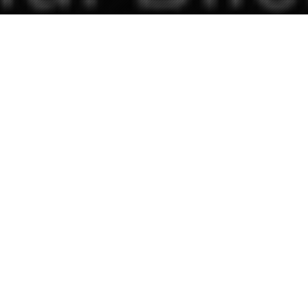
luni, 22 decembrie 2025, 7:13
Zilele trecute, cuprinsă de spiritul Crăciunului,
România TV a alcătuit o nouă „listă neagră”. Pe ea a
pus mai mulți jurnaliști care sunt critici la adresa Liei
Savonea.
În viteza mitralierei, în locul mult mai tânărului ziarist
de justiție Ionel Stoica a apărut fotografia
venerabilului comentator TV Ionel Stoica.
Pagina de Media a sesizat confuzia antologică.
Între
„cei doi Stoica” e o diferență de 40 de ani, dar spiritul