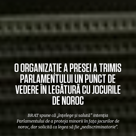
O ORGANIZAȚIE A PRESEI A TRIMIS
PARLAMENTULUI UN PUNCT DE
VEDERE ÎN LEGĂTURĂ CU JOCURILE
DE NOROC
BRAT spune că „înțelege și salută” intenția
Parlamentului de a proteja minorii în fața jocurilor de
noroc, dar solicită ca legea să fie „nediscriminatorie”.