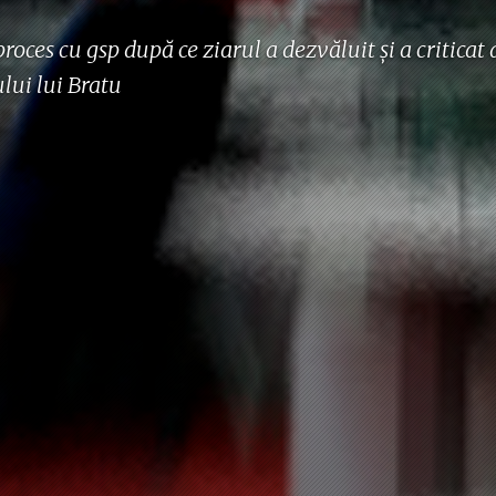
roces cu gsp după ce ziarul a dezvăluit şi a critica
lui lui Bratu