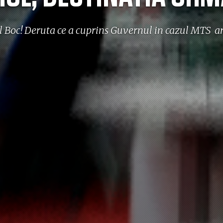
l Boc! Deruta ce a cuprins Guvernul in cazul MTS are