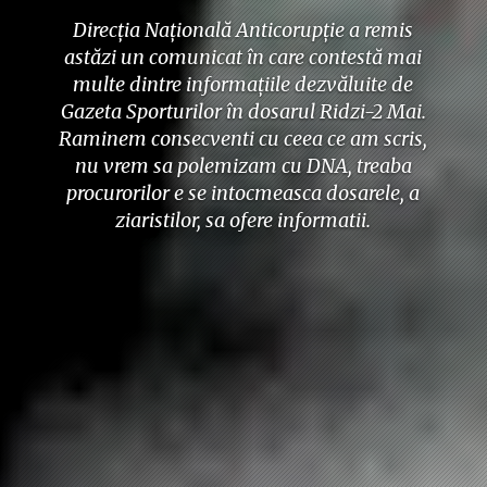
Direcţia Naţională Anticorupţie a remis
astăzi un comunicat în care contestă mai
multe dintre informaţiile dezvăluite de
Gazeta Sporturilor în dosarul Ridzi-2 Mai.
Raminem consecventi cu ceea ce am scris,
nu vrem sa polemizam cu DNA, treaba
procurorilor e se intocmeasca dosarele, a
ziaristilor, sa ofere informatii.