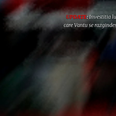
UPDATE
:
Investitia l
care Vantu se razgindes