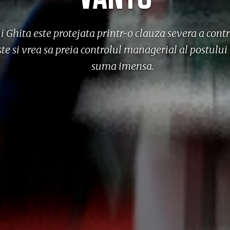
ui Ghita este protejata printr-o clauza severa a contr
te si vrea sa preia controlul managerial al postului
suma imensa.