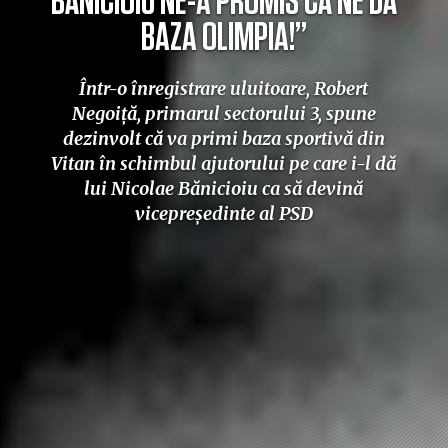
BĂNICIOIU NE-A PROMIS CĂ NE DĂ
BAZA OLIMPIA!”
Într-o înregistrare uluitoare, Robert
Negoiță, primarul sectorului 3, spune
dezinvolt că va primi baza sportivă din
Vitan în schimbul ajutorului pe care i-l dă
lui Nicolae Bănicioiu ca să devină
vicepreședinte al PSD