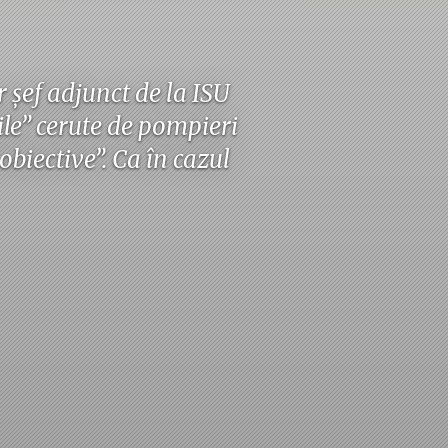
 șef adjunct de la ISU
le” cerute de pompieri
obiective”. Ca în cazul