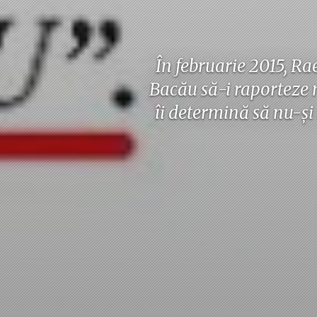
În februarie 2015, Ra
Bacău să-i raporteze 
îi determină să nu-și 