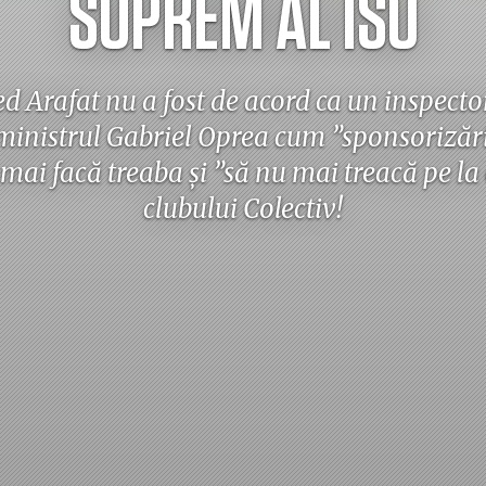
SUPREM AL ISU
ed Arafat nu a fost de acord ca un inspector
ministrul Gabriel Oprea cum ”sponsorizări
mai facă treaba și ”să nu mai treacă pe la 
clubului Colectiv!