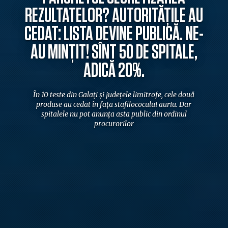
REZULTATELOR? AUTORITĂȚILE AU
CEDAT: LISTA DEVINE PUBLICĂ. NE-
AU MINȚIT! SÎNT 50 DE SPITALE,
ADICĂ 20%.
În 10 teste din Galați și județele limitrofe, cele două
produse au cedat în fața stafilococului auriu. Dar
spitalele nu pot anunța asta public din ordinul
procurorilor