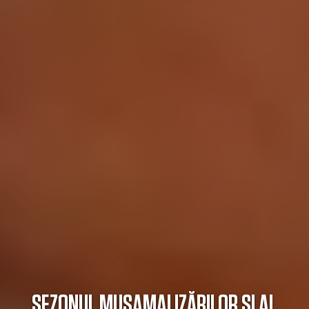
SEZONUL MUȘAMALIZĂRILOR ȘI AL