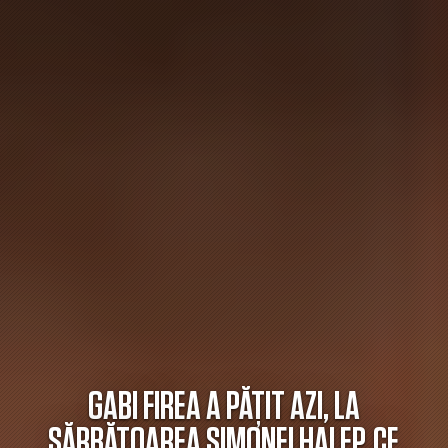
GABI FIREA A PĂȚIT AZI, LA
SĂRBĂTOAREA SIMONEI HALEP, CE