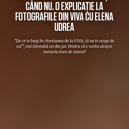
CÂND NU. O EXPLICAȚIE LA
FOTOGRAFIILE DIN VIVA CU ELENA
UDREA
"De ce te bagi în chestiunea de la VIVA, că nu te ocupi de
ea?”, mă întreabă cei din jur. Pentru că e vorba despre
meseria mea de ziarist!