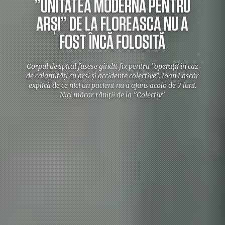
”UNITATEA MODERNĂ PENTRU
ARȘI” DE LA FLOREASCA NU A
FOST ÎNCĂ FOLOSITĂ
Corpul de spital fusese gîndit fix pentru ”operaţii în caz
de calamităţi cu arși şi accidente colective”. Ioan Lascăr
explică de ce nici un pacient nu a ajuns acolo de 7 luni.
Nici măcar răniții de la ”Colectiv”