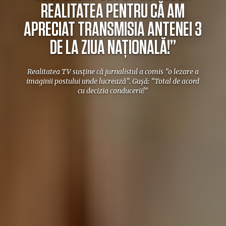
REALITATEA PENTRU CĂ AM
APRECIAT TRANSMISIA ANTENEI 3
DE LA ZIUA NAȚIONALĂ!”
Realitatea TV susține că jurnalistul a comis ”o lezare a
imaginii postului unde lucrează”. Gușă: ”Total de acord
cu decizia conducerii!”