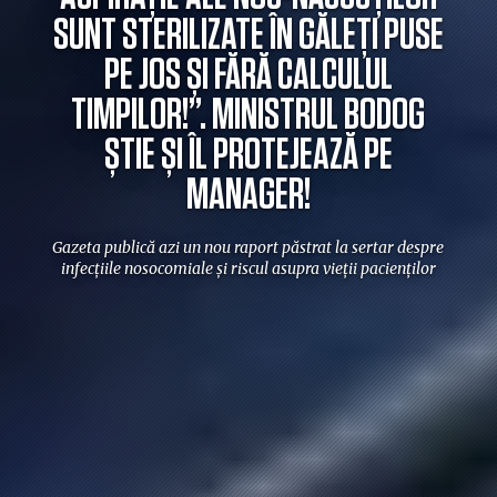
SUNT STERILIZATE ÎN GĂLEȚI PUSE
PE JOS ȘI FĂRĂ CALCULUL
TIMPILOR!”. MINISTRUL BODOG
ȘTIE ȘI ÎL PROTEJEAZĂ PE
MANAGER!
Gazeta publică azi un nou raport păstrat la sertar despre
infecțiile nosocomiale și riscul asupra vieții pacienților