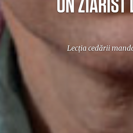
UN ZIARIST
Lecția cedării manda