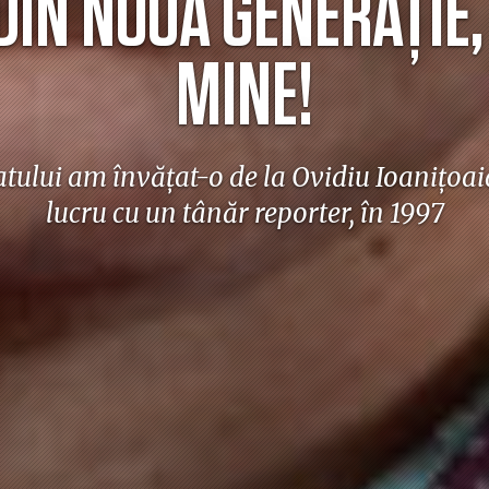
 DIN NOUA GENERAȚIE,
MINE!
tului am învățat-o de la Ovidiu Ioanițoaia,
lucru cu un tânăr reporter, în 1997