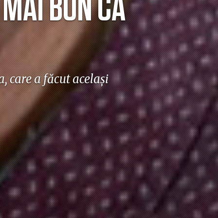
 MAI BUN CA
 care a făcut același