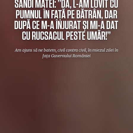
SANDI MATEI: ”DA, L-AM LOVIT CU
PUMNUL ÎN FAȚĂ PE BĂTRÂN, DAR
DUPĂ CE M-A ÎNJURAT ȘI MI-A DAT
CU RUCSACUL PESTE UMĂR!”
Am ajuns să ne batem, civil contra civil, în miezul zilei în
fața Guvernului României