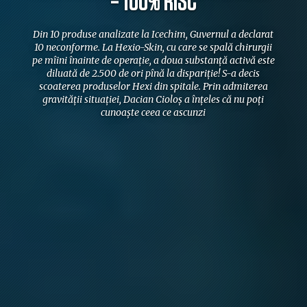
= 100% RISC
Din 10 produse analizate la Icechim, Guvernul a declarat
10 neconforme. La Hexio-Skin, cu care se spală chirurgii
pe mîini înainte de operație, a doua substanță activă este
diluată de 2.500 de ori pînă la dispariție! S-a decis
scoaterea produselor Hexi din spitale. Prin admiterea
gravității situației, Dacian Cioloș a înțeles că nu poți
cunoaște ceea ce ascunzi